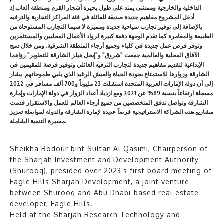
الداخلية والخارجية وممشى يمتد على طول بحيرة أشجار القرم ومنطقة ألعاب إذ
أدخل المشروع مفاهيم جديدة صديقة للعائلة في فئة المراكز التجارية والترفيه
بالإضافة إلى توفير تجارب سياحية جديدة ومميزة لا سيما التجارب المستوحاة من
الطبيعة والمغامرة كما تقدم الوجهة دفعة كبيرة لرواد الأعمال المحليين والمستثمرين
وتوفر فرص عمل جديدة في كلباء وجميع أرجاء المنطقة الشرقية. ومن خلال دمج
الآفاق المحلية والعالمية جمعت "شروق" و"إيجل هيلز الشارقة للتطوير" رؤاهما
الإبداعية لتقديم مفاهيم جديدة لتجارب الترفيه العائلي وتوفير فرصة للمقيمين في
الشارقة وزوارها للاستمتاع بجودة الحياة والعيش الرغيد الذي يلبي طموحاتهم. يشار
إلى أن دولة الإمارات العربية المتحدة استقبلت 23 مليوناً و700 ألف مسافر في 2022
مسجلة ارتفاعاً بنسبة 89% عن 2021 ومع ازدياد أعداد الزوار في دولة الإمارات وإمارة
الشارقة وتواصل تدفق المتخصصين من جميع أرجاء العالم للعمل والاستقرار قدمت
مشاريع هذه الشراكة الاستراتيجية فرصاً عديدة لإمارة الشارقة والدولة لمواصلة تعزيز
مسيرة التنمية الشاملة.
Sheikha Bodour bint Sultan Al Qasimi, Chairperson of
the Sharjah Investment and Development Authority
(Shurooq), presided over 2023’s first board meeting of
Eagle Hills Sharjah Development, a joint venture
between Shurooq and Abu Dhabi-based real estate
developer, Eagle Hills.
Held at the Sharjah Research Technology and