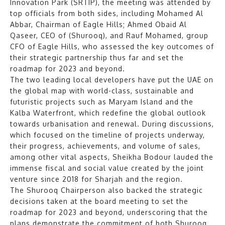
Innovation Park (SRTIP), the meeting was attended by
top officials from both sides, including Mohamed Al
Abbar, Chairman of Eagle Hills; Ahmed Obaid Al
Qaseer, CEO of (Shurooq), and Rauf Mohamed, group
CFO of Eagle Hills, who assessed the key outcomes of
their strategic partnership thus far and set the
roadmap for 2023 and beyond.
The two leading local developers have put the UAE on
the global map with world-class, sustainable and
futuristic projects such as Maryam Island and the
Kalba Waterfront, which redefine the global outlook
towards urbanisation and renewal. During discussions,
which focused on the timeline of projects underway,
their progress, achievements, and volume of sales,
among other vital aspects, Sheikha Bodour lauded the
immense fiscal and social value created by the joint
venture since 2018 for Sharjah and the region.
The Shurooq Chairperson also backed the strategic
decisions taken at the board meeting to set the
roadmap for 2023 and beyond, underscoring that the
plans demonstrate the commitment of both Shurooq