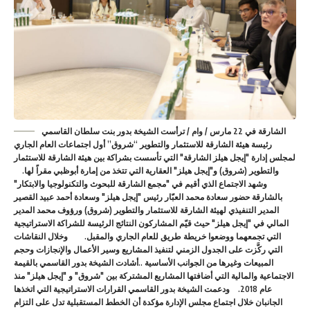
الشارقة في 22 مارس / وام / ترأست الشيخة بدور بنت سلطان القاسمي
رئيسة هيئة الشارقة للاستثمار والتطوير “شروق” أول اجتماعات العام الجاري
لمجلس إدارة "إيجل هيلز الشارقة" التي تأسست بشراكة بين هيئة الشارقة للاستثمار
والتطوير (شروق) و"إيجل هيلز" العقارية التي تتخذ من إمارة أبوظبي مقراً لها.
وشهد الاجتماع الذي أقيم في "مجمع الشارقة للبحوث والتكنولوجيا والابتكار"
بالشارقة حضور سعادة محمد العبّار رئيس "إيجل هيلز" وسعادة أحمد عبيد القصير
المدير التنفيذي لهيئة الشارقة للاستثمار والتطوير (شروق) ورؤوف محمد المدير
المالي في "إيجل هيلز" حيث قيّم المشاركون النتائج الرئيسة للشراكة الاستراتيجية
التي تجمعهما ووضعوا خريطة طريق للعام الجاري والمقبل. وخلال النقاشات
التي ركَّزت على الجدول الزمني لتنفيذ المشاريع وسير الأعمال والإنجازات وحجم
المبيعات وغيرها من الجوانب الأساسية ..أشادت الشيخة بدور القاسمي بالقيمة
الاجتماعية والمالية التي أضافتها المشاريع المشتركة بين "شروق" و "إيجل هيلز" منذ
عام 2018. ودعمت الشيخة بدور القاسمي القرارات الاستراتيجية التي اتخذها
الجانبان خلال اجتماع مجلس الإدارة مؤكدة أن الخطط المستقبلية تدل على التزام